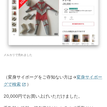
メルカリで売れました
（変身サイボーグをご存知ない方は→
変身サイボー
グで検索
）
open_in_new
20,000円でお買い上げいただけました。