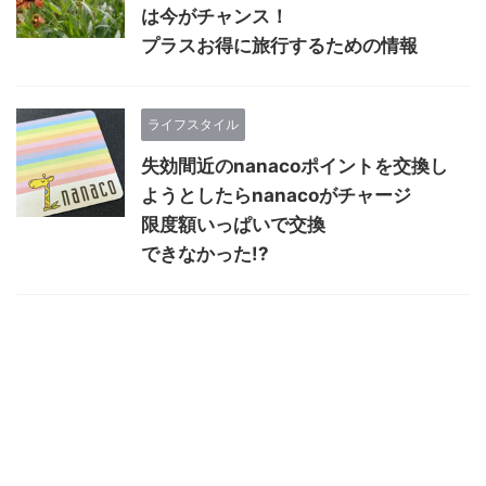
は今がチャンス！
プラスお得に旅行するための情報
ライフスタイル
失効間近のnanacoポイントを
交換
し
ようとしたら
nanaco
がチャージ
限度額いっぱいで
交換
できなかった!?