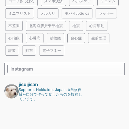
コープさっぽろ
スマホ決済
ヘルスケア
ミニマム
ミニマリスト
メルカリ
モバイルSuica
ラッキー
不整脈
北海道胆振東部地震
地震
心房細動
心拍数
心臓病
断捨離
狭心症
生前整理
詐欺
財布
電子マネー
Instagram
jisuijisan
Sapporo, Hokkaido, Japan.
#自炊自
賛←自分で作って食したものを投稿し
ています。