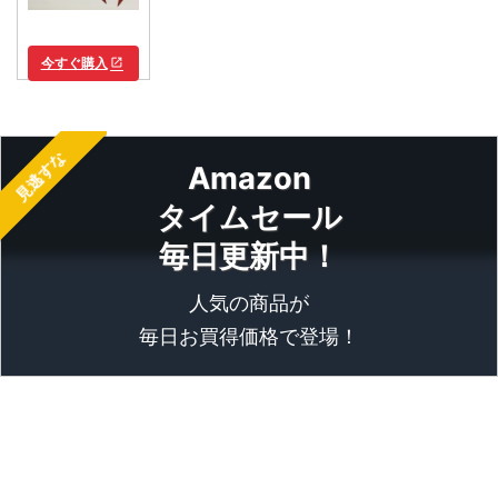
今すぐ購入
open_in_new
見逃すな
Amazon
タイムセール
毎日更新中！
人気の商品が
毎日お買得価格で登場！