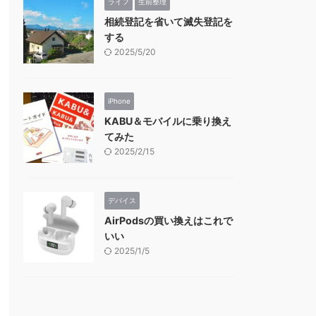
ライフ
生前整理
相続登記を省いて滅失登記を
する
2025/5/20
iPhone
KABU＆モバイルに乗り換え
てみた
2025/2/15
デバイス
AirPodsの買い換えはこれで
いい
2025/1/5