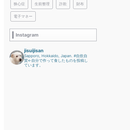
狭心症
生前整理
詐欺
財布
電子マネー
Instagram
jisuijisan
Sapporo, Hokkaido, Japan.
#自炊自
賛←自分で作って食したものを投稿し
ています。