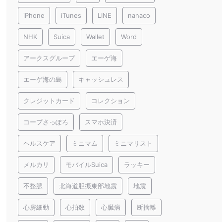
iPhone
iTunes
LINE
nanaco
NHK
Suica
Wallet
Word
アークスグループ
エーゲ海
エーゲ海の島
キャッシュレス
クレジットカード
コレクション
コープさっぽろ
スマホ決済
ヘルスケア
ミニマム
ミニマリスト
メルカリ
モバイルSuica
ラッキー
不整脈
北海道胆振東部地震
地震
心房細動
心拍数
心臓病
断捨離