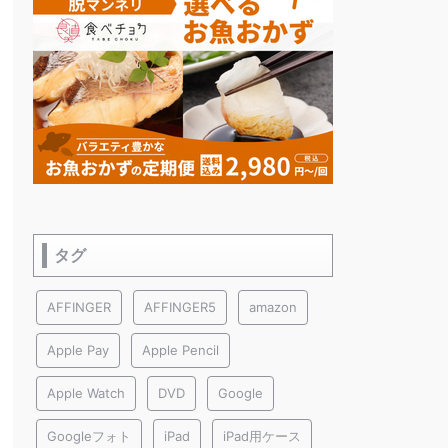
タグ
AFFINGER
AFFINGER5
amazon
Apple Pay
Apple Pencil
Apple Watch
DVD
Google
Googleフォト
iPad
iPad用ケース