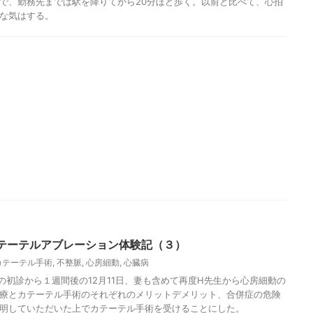
で、勤務先までは駅を降りてから20分ほど歩く。以前と比べて、心拍
な気はする。
テーテルアブレーション体験記（３）
カテーテル手術
,
不整脈
,
心房細動
,
心臓病
の初診から１週間後の12月11日、妻も含めて再度H先生から心房細動の
療とカテーテル手術のそれぞれのメリットデメリット、合併症の危険
明していただいた上でカテーテル手術を受けることにした。