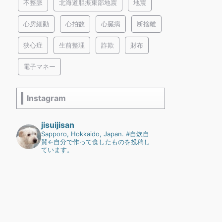
不整脈
北海道胆振東部地震
地震
心房細動
心拍数
心臓病
断捨離
狭心症
生前整理
詐欺
財布
電子マネー
Instagram
jisuijisan
Sapporo, Hokkaido, Japan.
#自炊自
賛←自分で作って食したものを投稿し
ています。