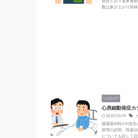
普段どおり電車通勤
数は多少上がり気味
ヘルスケア
心房細動発症カ
2020/10/16
循環器内科のH先生
原理の説明、投薬治
についても詳しく説