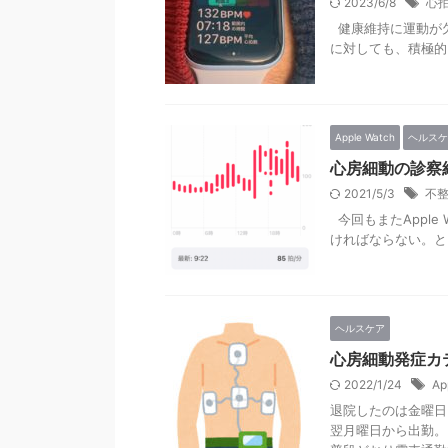
2023/6/8
心
健康維持に運動が
に対しても、積極的
Apple Watch
ヘルスケ
心房細動の診察
2021/5/3
不
今回もまたApple
ければならない。と
ヘルスケア
心房細動発症カ
2022/1/24
Ap
退院したのは金曜日
翌月曜日から出勤。