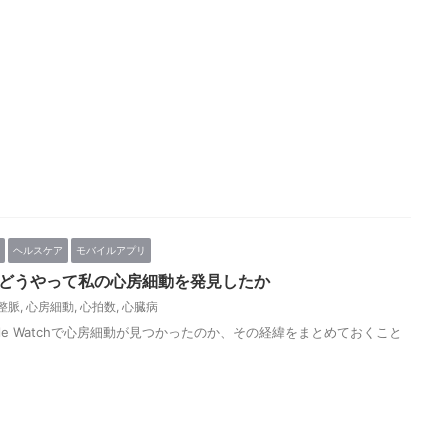
ヘルスケア
モバイルアプリ
tchがどうやって私の心房細動を発見したか
整脈
,
心房細動
,
心拍数
,
心臓病
le Watchで心房細動が見つかったのか、その経緯をまとめておくこと