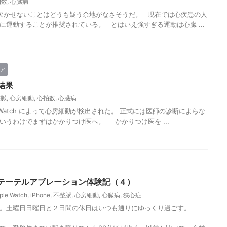
拍数
,
心臓病
欠かせないことはどうも疑う余地がなさそうだ。 現在では心疾患の人
に運動することが推奨されている。 とはいえ強すぎる運動は心臓 ...
ア
結果
整脈
,
心房細動
,
心拍数
,
心臓病
 Watch によって心房細動が検出された。 正式には医師の診断によらな
いうわけでまずはかかりつけ医へ。 かかりつけ医を ...
テーテルアブレーション体験記（４）
ple Watch
,
iPhone
,
不整脈
,
心房細動
,
心臓病
,
狭心症
。土曜日日曜日と２日間の休日はいつも通りにゆっくり過ごす。