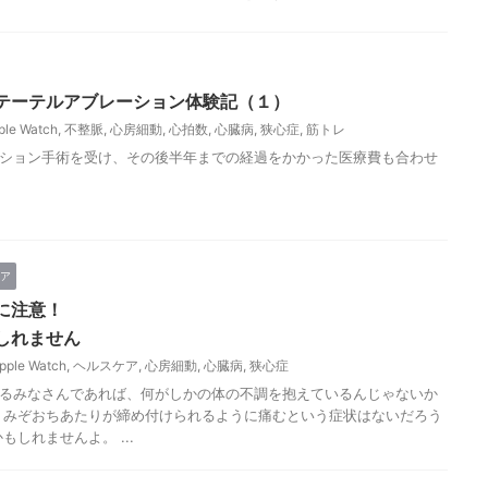
テーテルアブレーション体験記（１）
ple Watch
,
不整脈
,
心房細動
,
心拍数
,
心臓病
,
狭心症
,
筋トレ
ション手術を受け、その後半年までの経過をかかった医療費も合わせ
ア
に注意！
しれません
pple Watch
,
ヘルスケア
,
心房細動
,
心臓病
,
狭心症
るみなさんであれば、何がしかの体の不調を抱えているんじゃないか
、みぞおちあたりが締め付けられるように痛むという症状はないだろう
もしれませんよ。 ...