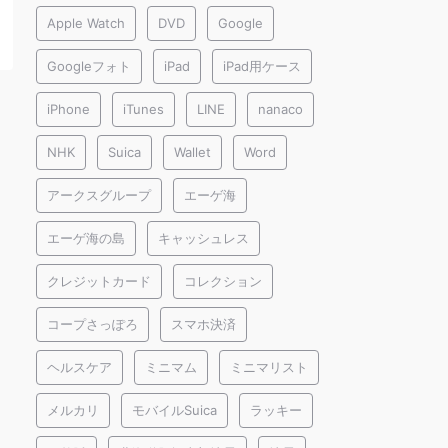
Apple Watch
DVD
Google
Googleフォト
iPad
iPad用ケース
iPhone
iTunes
LINE
nanaco
NHK
Suica
Wallet
Word
アークスグループ
エーゲ海
エーゲ海の島
キャッシュレス
クレジットカード
コレクション
コープさっぽろ
スマホ決済
ヘルスケア
ミニマム
ミニマリスト
メルカリ
モバイルSuica
ラッキー