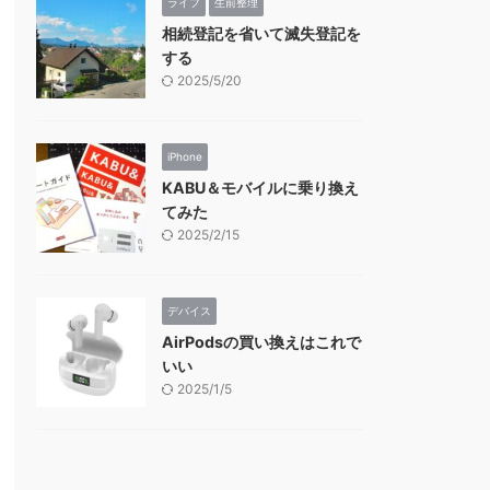
ライフ
生前整理
相続登記を省いて滅失登記を
する
2025/5/20
iPhone
KABU＆モバイルに乗り換え
てみた
2025/2/15
デバイス
AirPodsの買い換えはこれで
いい
2025/1/5