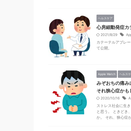
ヘルスケア
心房細動発症カ
2021/8/29
Ap
カテーテルアブレー
て公開。
Apple Watch
ヘルスケ
みぞおちの痛み
それ狭心症かも
2020/10/16
A
ストレス社会に生き
と思う。 ときどき
か。 それ、狭心症か