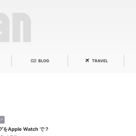
BLOG
TRAVEL
ア
Apple Watch で？