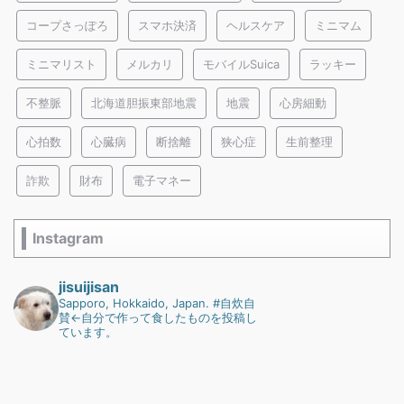
コープさっぽろ
スマホ決済
ヘルスケア
ミニマム
ミニマリスト
メルカリ
モバイルSuica
ラッキー
不整脈
北海道胆振東部地震
地震
心房細動
心拍数
心臓病
断捨離
狭心症
生前整理
詐欺
財布
電子マネー
Instagram
jisuijisan
Sapporo, Hokkaido, Japan.
#自炊自
賛←自分で作って食したものを投稿し
ています。