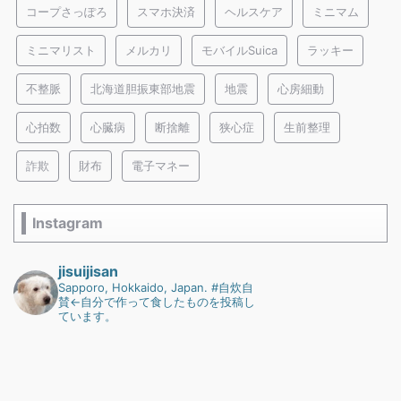
コープさっぽろ
スマホ決済
ヘルスケア
ミニマム
ミニマリスト
メルカリ
モバイルSuica
ラッキー
不整脈
北海道胆振東部地震
地震
心房細動
心拍数
心臓病
断捨離
狭心症
生前整理
詐欺
財布
電子マネー
Instagram
jisuijisan
Sapporo, Hokkaido, Japan.
#自炊自
賛←自分で作って食したものを投稿し
ています。